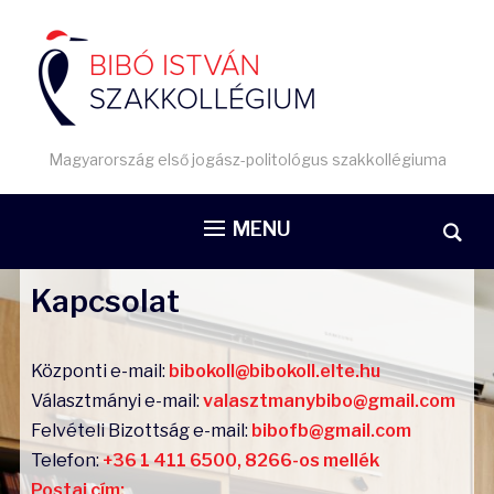
Magyarország első jogász-politológus szakkollégiuma
MENU
Kapcsolat
Központi e-mail:
bibokoll@bibokoll.elte.hu
Választmányi e-mail:
valasztmanybibo@gmail.com
Felvételi Bizottság e-mail:
bibofb@gmail.com
Telefon:
+36 1 411 6500, 8266-os mellék
Postai cím: